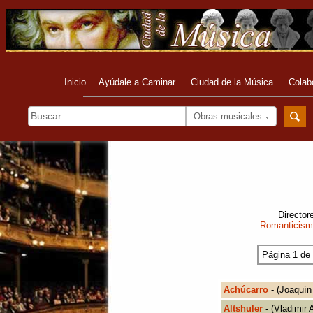
Inicio
Ayúdale a Caminar
Ciudad de la Música
Colab
Obras musicales
Director
Romanticis
Página 1 de
Achúcarro
- (Joaquín
Altshuler
- (Vladimir A