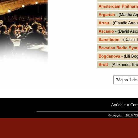
Amsterdam Philhar
Argerich
- (Martha Ar
Arrau
- (Claudio Arrau
Ascanio
- (David Asc
Barenboim
- (Daniel
Bavarian Radio Sy
Bogdanova
- (Lili B
Brott
- (Alexander Bro
Página 1 de
Ayúdale a Cam
© copyright 2016 "Ci