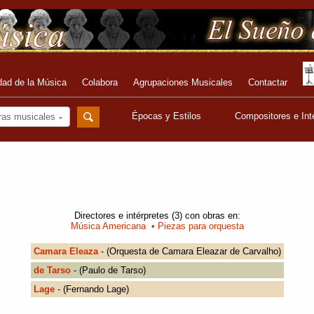
dad de la Música
Colabora
Agrupaciones Musicales
Contactar
Épocas y Estilos
Compositores e Int
ras musicales
Directores e intérpretes (3) con obras en:
Música Americana
• Piezas para orquesta
Camara Eleaza
- (Orquesta de Camara Eleazar de Carvalho)
de Tarso
- (Paulo de Tarso)
Lage
- (Fernando Lage)