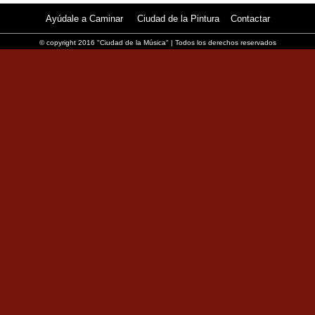
Ayúdale a Caminar
Ciudad de la Pintura
Contactar
© copyright 2016 "Ciudad de la Música" | Todos los derechos reservados