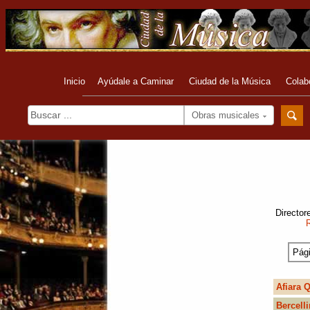
Inicio
Ayúdale a Caminar
Ciudad de la Música
Colab
Obras musicales
Director
Pági
Afiara Q
Bercelli