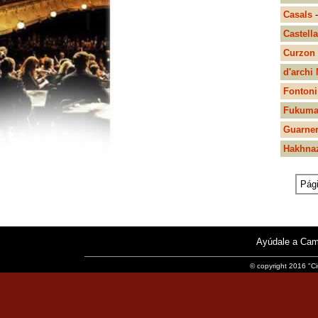
Casals
-
Castella
Curzon
d'archi 
Fontoni
Fukum
Guarner
Hakhna
Pági
Ayúdale a Cam
© copyright 2016 "Ci