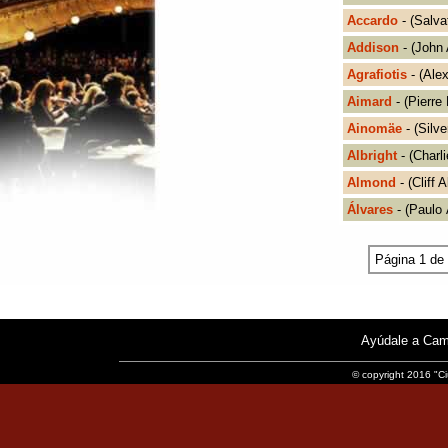
Accardo
- (Salva
Addison
- (John 
Agrafiotis
- (Alex
Aimard
- (Pierre
Ainomäe
- (Silv
Albright
- (Charli
Almond
- (Cliff 
Álvares
- (Paulo 
Página 1 de
Ayúdale a Cam
© copyright 2016 "Ci