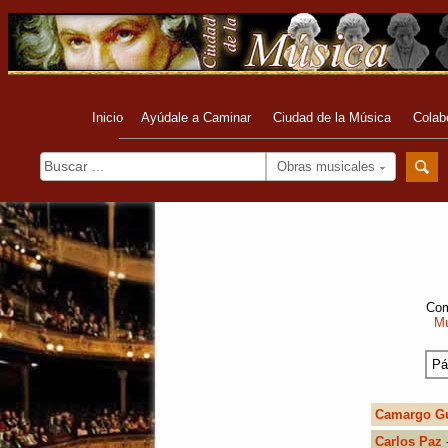
Inicio
Ayúdale a Caminar
Ciudad de la Música
Colab
Obras musicales
Com
Mú
Pá
Camargo Gu
Carlos Paz