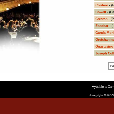
Cordero
- (
Cowell
- (He
Creston
- (P
Escobar
- (
García Mori
Gretchanin
Guastavino
Joseph Col
Pá
Ayúdale a Cam
© copyright 2016 "Ci