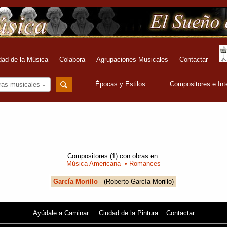
dad de la Música
Colabora
Agrupaciones Musicales
Contactar
Épocas y Estilos
Compositores e Int
ras musicales
Compositores (1) con obras en:
Música Americana
• Romances
García Morillo
- (Roberto García Morillo)
Ayúdale a Caminar
Ciudad de la Pintura
Contactar