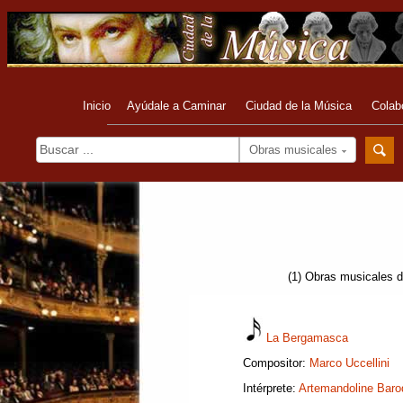
Inicio
Ayúdale a Caminar
Ciudad de la Música
Colab
Obras musicales
(1) Obras musicales de
La Bergamasca
Compositor:
Marco Uccellini
Intérprete:
Artemandoline Bar