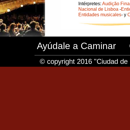
Intérpretes:
Audição Fina
Nacional de Lisboa
-
Ent
Entidades musicales
- y
C
Ayúdale a Caminar
© copyright 2016 "Ciudad de 