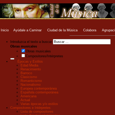
Inicio
Ayúdale a Caminar
Ciudad de la Música
Colabora
Agrupac
Introduzca el texto a buscar
Obras musicales
Obras musicales
Compositores/Intérpretes
Épocas y Estilos
Edad Media
Renacimiento
Barroco
Clasicismo
Romanticismo
Nacionalismo
Europea contemporánea
Española contemporánea
Americana
Actual
Varias épocas y/o estilos
Compositores e Intérpretes
Lista de compositores