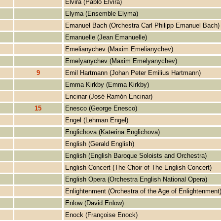
Elvira (Pablo Elvira)
Elyma (Ensemble Elyma)
Emanuel Bach (Orchestra Carl Philipp Emanuel Bach)
Emanuelle (Jean Emanuelle)
Emelianychev (Maxim Emelianychev)
Emelyanychev (Maxim Emelyanychev)
9
Emil Hartmann (Johan Peter Emilius Hartmann)
Emma Kirkby (Emma Kirkby)
Encinar (José Ramón Encinar)
15
Enesco (George Enesco)
Engel (Lehman Engel)
Englichova (Katerina Englichova)
English (Gerald English)
English (English Baroque Soloists and Orchestra)
English Concert (The Choir of The English Concert)
English Opera (Orchestra English National Opera)
Enlightenment (Orchestra of the Age of Enlightenment
Enlow (David Enlow)
Enock (Françoise Enock)