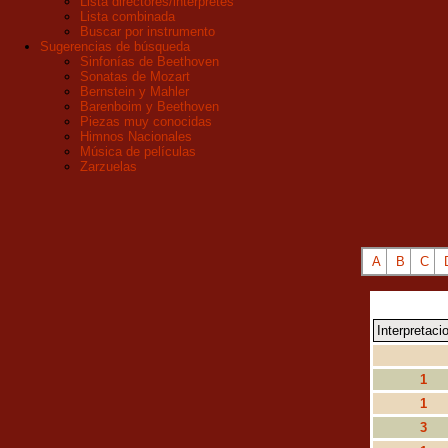
Lista directores/intérpretes
Lista combinada
Buscar por instrumento
Sugerencias de búsqueda
Sinfonías de Beethoven
Sonatas de Mozart
Bernstein y Mahler
Barenboim y Beethoven
Piezas muy conocidas
Himnos Nacionales
Música de películas
Zarzuelas
A
B
C
Interpretaci
1
1
3