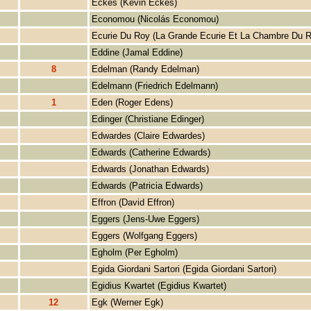
Eckes (Kevin Eckes)
Economou (Nicolás Economou)
Ecurie Du Roy (La Grande Ecurie Et La Chambre Du R
Eddine (Jamal Eddine)
8
Edelman (Randy Edelman)
Edelmann (Friedrich Edelmann)
1
Eden (Roger Edens)
Edinger (Christiane Edinger)
Edwardes (Claire Edwardes)
Edwards (Catherine Edwards)
Edwards (Jonathan Edwards)
Edwards (Patricia Edwards)
Effron (David Effron)
Eggers (Jens-Uwe Eggers)
Eggers (Wolfgang Eggers)
Egholm (Per Egholm)
Egida Giordani Sartori (Egida Giordani Sartori)
Egidius Kwartet (Egidius Kwartet)
12
Egk (Werner Egk)