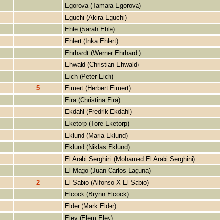
Egorova (Tamara Egorova)
Eguchi (Akira Eguchi)
Ehle (Sarah Ehle)
Ehlert (Inka Ehlert)
Ehrhardt (Werner Ehrhardt)
Ehwald (Christian Ehwald)
Eich (Peter Eich)
5
Eimert (Herbert Eimert)
Eira (Christina Eira)
Ekdahl (Fredrik Ekdahl)
Eketorp (Tore Eketorp)
Eklund (Maria Eklund)
Eklund (Niklas Eklund)
El Arabi Serghini (Mohamed El Arabi Serghini)
El Mago (Juan Carlos Laguna)
2
El Sabio (Alfonso X El Sabio)
Elcock (Brynn Elcock)
Elder (Mark Elder)
Eley (Elem Eley)