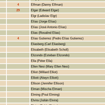
4
Elfman (Danny Elfman)
29
Elgar (Edward Elgar)
Elgr (Ladislav Elgr)
Elías (Jorge Elías)
Elías (José Antonio Elías)
Elias (Rosalind Elias)
4
Elías Gutierrez (Pedro Elías Gutierrez)
Eliasberg (Carl Eliasberg)
Elisabeth (Elisabeth Scholl)
Elizondo (Esteban Elizondo)
Ella (Péter Ella)
Ellen Nesi (Mary Ellen Nesi)
Elliot (Willard Elliot)
Elliott (Alwyn Elliott)
Ellison (Jennifer Ellison)
Elman (Mischa Elman)
Elming (Poul Elming)
Elvira (Julián Elvira)