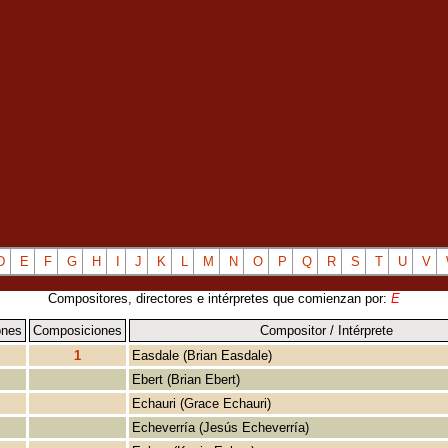
D
E
F
G
H
I
J
K
L
M
N
O
P
Q
R
S
T
U
V
Compositores, directores e intérpretes que comienzan por:
E
ones
Composiciones
Compositor / Intérprete
1
Easdale (Brian Easdale)
Ebert (Brian Ebert)
Echauri (Grace Echauri)
Echeverría (Jesús Echeverría)