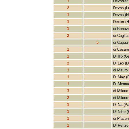
1
Devodier
2
Devos (L
1
Devos (N
1
Dexter (H
1
di Bonave
2
di Cagliar
5
di Capua
1
di Cesare
1
Di Ilio (Ga
2
Di Leo (
1
di Mauro 
1
Di May (
1
Di Menna
3
di Milano
2
di Milano
1
Di Na (Pa
1
Di Nitto (
1
di Piacen
1
Di Renzo