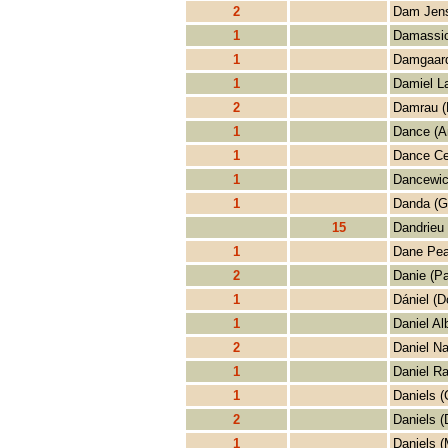
2
Dam Jens
1
Damassio
1
Damgaard
1
Damiel La
2
Damrau (
1
Dance (A
1
Dance Ce
1
Dancewic
1
Danda (G
15
Dandrieu 
1
Dane Pea
2
Danie (Pa
1
Dániel (
1
Daniel Al
2
Daniel Na
1
Daniel Ra
1
Daniels (
2
Daniels (
1
Daniels (