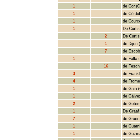
1
de Cor (O
1
de Córdo
1
de Cource
1
De Curtis
2
De Curtis
1
de Dijon 
7
de Escob
1
de Falla 
16
de Fesch
3
de Frankf
4
de Frome
1
de Gaia 
1
de Gálve
2
de Gotem
1
De Graaf
7
de Groen
1
de Guarni
1
de Guzma