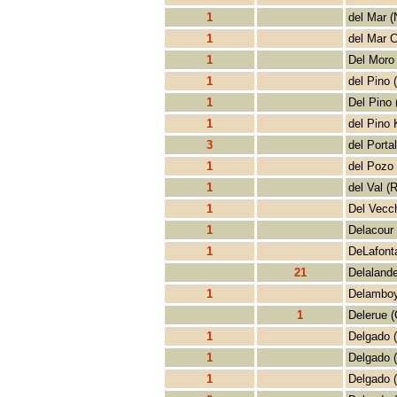
1
del Mar 
1
del Mar 
1
Del Moro 
1
del Pino 
1
Del Pino 
1
del Pino 
3
del Portal
1
del Pozo 
1
del Val (
1
Del Vecch
1
Delacour 
1
DeLafonta
21
Delalande
1
Delamboy
1
Delerue 
1
Delgado 
1
Delgado 
1
Delgado 