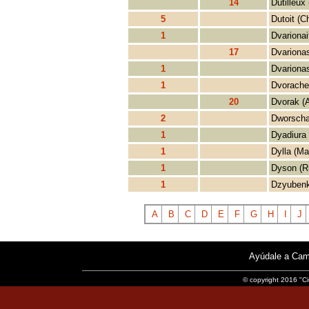
14
Dutilleux 
5
Dutoit (C
1
Dvarionai
17
Dvarionas
1
Dvarionas
1
Dvorache
20
Dvorak (
2
Dworscha
1
Dyadiura 
1
Dylla (Ma
1
Dyson (R
1
Dzyubenk
A
B
C
D
E
F
G
H
I
J
Ayúdale a Cam
© copyright 2016 "Ci