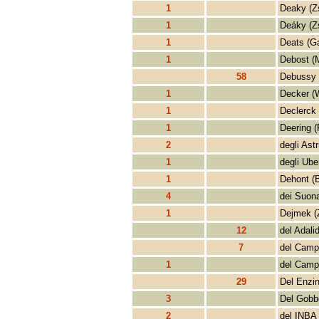
1
Deaky (Z
1
Deáky (Z
1
Deats (G
1
Debost (
58
Debussy 
1
Decker (W
1
Declerck 
1
Deering (
2
degli Ast
1
degli Uber
1
Dehont (
4
dei Suona
1
Dejmek (
12
del Adalid
7
del Camp
1
del Camp
29
Del Enzin
3
Del Gobb
2
del INBA