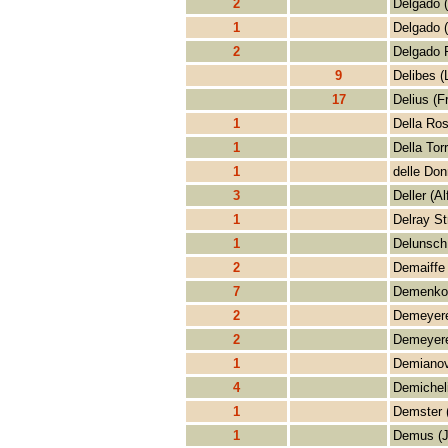
2
Delgado (
1
Delgado (
2
Delgado 
9
Delibes (
17
Delius (F
1
Della Ros
1
Della Tor
1
delle Do
3
Deller (Al
1
Delray St
1
Delunsch 
2
Demaiffe 
7
Demenko
2
Demeyere
2
Demeyere
1
Demianov
4
Demicheli
1
Demster 
1
Demus (J