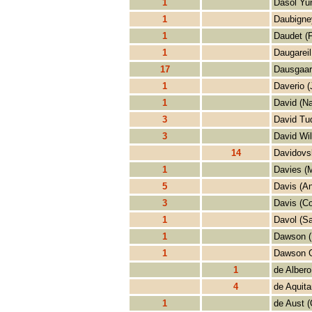
1
Dasol Yu
1
Daubigne
1
Daudet (
1
Daugareil
17
Dausgaar
1
Daverio (
1
David (Na
3
David Tu
3
David Wil
14
Davidovs
1
Davies (
5
Davis (A
3
Davis (Co
1
Davol (Sa
1
Dawson (
1
Dawson G
1
de Albero
4
de Aquita
1
de Aust (