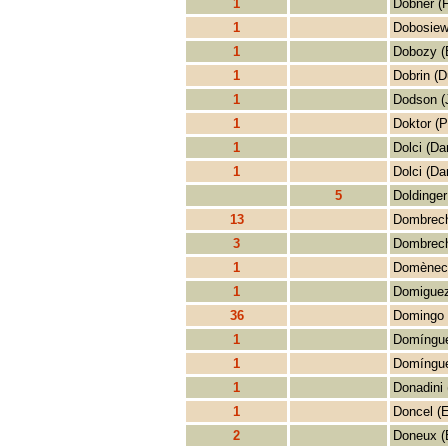
1
Dobner (F
1
Dobosiew
1
Dobozy (
1
Dobrin (D
1
Dodson (
1
Doktor (P
1
Dolci (Da
1
Dolci (Da
5
Doldinger
13
Dombrech
3
Dombrech
1
Domènech
1
Domiguez
36
Domingo 
1
Domíngue
1
Domíngue
1
Donadini 
1
Doncel (
2
Doneux (