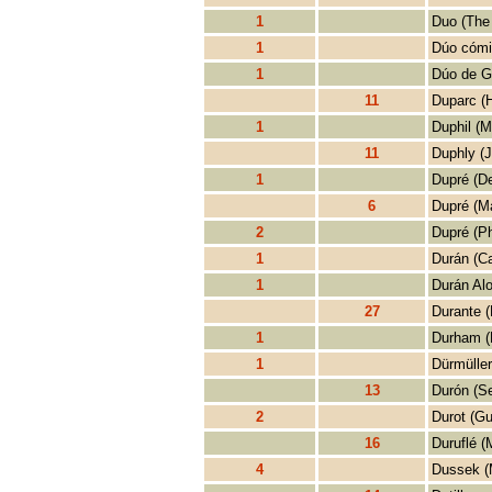
1
Duo (The
1
Dúo cómi
1
Dúo de Gu
11
Duparc (H
1
Duphil (M
11
Duphly (
1
Dupré (D
6
Dupré (M
2
Dupré (Ph
1
Durán (Ca
1
Durán Alo
27
Durante 
1
Durham (
1
Dürmüller
13
Durón (S
2
Durot (Gu
16
Duruflé (
4
Dussek (