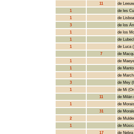
11
de Leeuw
1
de les Cu
1
de Lisboa
3
de los Án
1
de los Mo
1
de Lubec
1
de Luca 
7
de Macqu
1
de Maeye
1
de Manto
1
de Marchi
3
de Mey (
1
de Mi (Or
11
de Milán 
1
de Morais
31
de Morale
2
de Mulder
1
de Músic
17
de Nebra