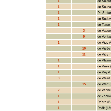
1
de Solaun
1
de Souza 
1
De Stefan
1
de Sudew
1
de Tarso 
3
de Vaque
9
de Ventad
1
de Vigo (
10
de Visée 
11
de Vitry (
1
de Vlaam
1
de Vries 
1
de Vuyst
3
de Waart
15
de Wert 
2
de Winne
1
de Zeeuw
1
De'ath (B
1
Deák (Lá