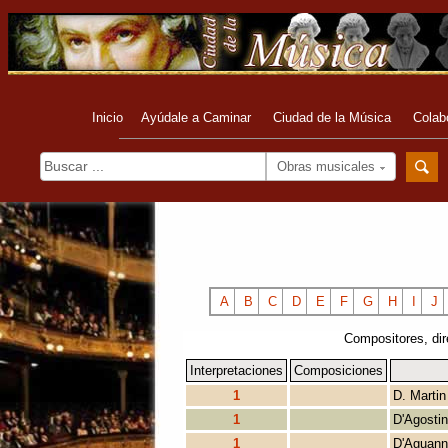
Inicio
Ayúdale a Caminar
Ciudad de la Música
Colab
Obras musicales
A
B
C
D
E
F
G
H
I
J
Compositores, dir
Interpretaciones
Composiciones
1
D. Martin
1
D'Agostin
1
D'Aguann