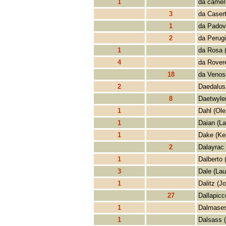
1
da camer
3
da Casert
1
da Padov
2
da Perugi
1
da Rosa (
4
da Rover
18
da Venos
2
Daedalus
8
Daetwyler
1
Dahl (Ole
1
Daian (La
1
Dake (Ke
2
Dalayrac 
1
Dalberto 
3
Dale (Lau
1
Dalitz (J
27
Dallapicc
1
Dalmases
1
Dalsass 