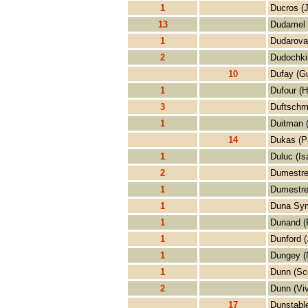
1
Ducros (
13
Dudamel 
1
Dudarova
2
Dudochki
10
Dufay (G
1
Dufour (H
3
Duftschm
1
Duitman 
14
Dukas (P
1
Duluc (Is
2
Dumestre
1
Dumestre
1
Duna Sym
1
Dunand (
1
Dunford 
1
Dungey (
1
Dunn (Sc
2
Dunn (Vi
17
Dunstabl