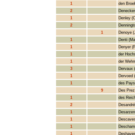
1
den Broe
2
Denecker
1
Denley (C
2
Denningto
1
Denoye (
1
Denti (Ma
1
Denyer (
1
der Hoch
1
der Wehm
3
Dervaux (
1
Dervoed 
1
des Pays
9
Des Prez
1
des Reic
2
Desandré
1
Desarzen
1
Descaves
1
Deschamp
1
Deshayes