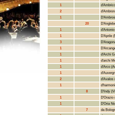
1
d'Ambrico
2
d'Ambron
1
D'Ambros
20
D'Anglebe
1
d'Antonio
1
D'Aprile (
3
D'Aragon
1
D'Arcange
1
d'Archi G
1
d'archi M
1
d'Arco (A
1
d'Auvergn
2
d'Avalos 
1
d'harmoni
8
D'Indy (V
1
D'Orazio 
1
D'Oria Ni
7
da Bolog