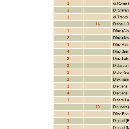
1
di Roma 
1
Di Stefan
1
di Trento
14
Diabelli (
1
Díaz (Alb
2
Díaz (Jav
1
Díaz Alatr
4
Díaz Jer
2
Díaz Lato
2
Didascali
1
Didier-Ga
1
Diekmann
1
Dieltiens 
4
Dieltiens 
1
Dieste La
10
Dieupart 
1
Díez Bos
1
Digaud (E
1
Digaud (