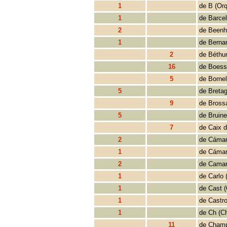
1
de B (Orq
1
de Barce
2
de Beenh
1
de Bernar
2
de Béthu
16
de Boess
5
de Bornel
5
de Bretag
9
de Bross
5
de Bruine
7
de Caix d
2
de Cámar
1
de Cámar
2
de Camar
1
de Carlo 
1
de Cast (
1
de Castro
1
de Ch (C
11
de Champ