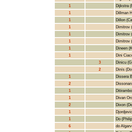
1
Dijkstra (
1
Dillman 
1
Dillon (Ca
1
Dimitrov 
1
Dimitrov 
1
Dimitrov 
1
Dineen (
1
Dini Ciac
3
Dinicu (G
2
Dinís (Do
1
Dissera 
2
Dissonan
1
Ditiramb
1
Divan Or
2
Dixon (D
1
Djordjevi
1
Do (Phili
6
do Algarv