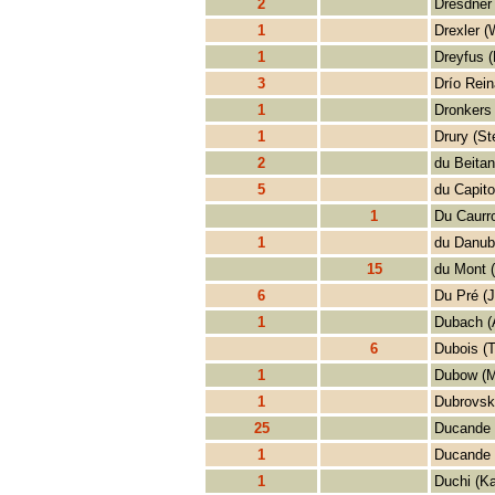
2
Dresdner 
1
Drexler (
1
Dreyfus (
3
Drío Rein
1
Dronkers 
1
Drury (St
2
du Beita
5
du Capito
1
Du Caurr
1
du Danub
15
du Mont 
6
Du Pré (J
1
Dubach (
6
Dubois (
1
Dubow (M
1
Dubrovsk
25
Ducande 
1
Ducande 
1
Duchi (Ka