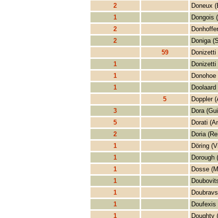
2
Doneux (
1
Dongois (
2
Donhoffer
2
Doniga (S
59
Donizetti
1
Donizetti
1
Donohoe 
1
Doolaard 
5
Doppler (
3
Dora (Gui
5
Dorati (An
2
Doria (Re
1
Döring (V
1
Dorough 
1
Dosse (M
1
Doubovit
1
Doubravs
1
Doufexis 
1
Doughty (