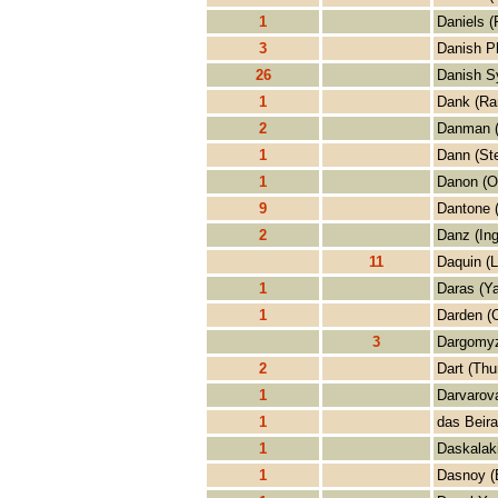
1
Daniels (
3
Danish Ph
26
Danish S
1
Dank (Ra
2
Danman 
1
Dann (St
1
Danon (O
9
Dantone 
2
Danz (In
11
Daquin (L
1
Daras (Y
1
Darden (
3
Dargomyz
2
Dart (Thu
1
Darvarova
1
das Beira
1
Daskalaki
1
Dasnoy (