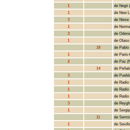
1
de Negri
1
de New L
3
de Niese 
1
de Norma
3
de Odens
1
de Olaso 
18
de Pablo 
1
de Paris-
2
de Paz (
14
de Peñal
3
de Puebl
1
de Radio 
1
de Radio
1
de Radio
3
de Reygh
1
de Sergip
11
de Sermi
1
de Sevill