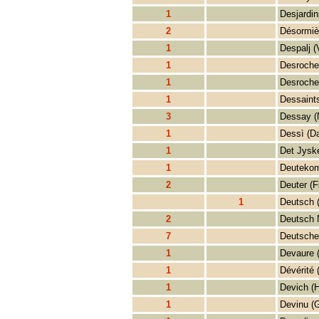
1
Desjardin
2
Désormiè
1
Despalj (
1
Desrocher
1
Desroche
1
Dessaint
3
Dessay (
1
Dessì (Da
1
Det Jysk
1
Deutekom
2
Deuter (F
1
Deutsch 
2
Deutsch 
7
Deutsche
1
Devaure (
1
Dévérité 
1
Devich (
1
Devinu (