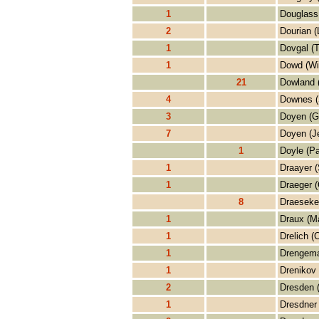
1
Douglass
2
Dourian (
1
Dovgal (T
1
Dowd (Wi
21
Dowland 
4
Downes (
3
Doyen (G
7
Doyen (J
1
Doyle (Pa
1
Draayer 
1
Draeger (
8
Draeseke
1
Draux (Ma
1
Drelich (
1
Drengema
1
Drenikov 
2
Dresden 
1
Dresdner